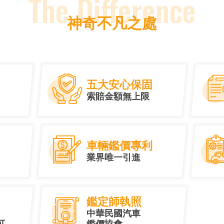
The Difference
神奇不凡之處
五大安心保固
索賠金額無上限
車輛鑑價專利
業界唯一引進
鑑定師執照
中華民國汽車