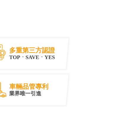
多重第三方認證
TOPㆍSAVEㆍYES
車輛品管專利
業界唯一引進