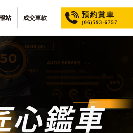
預約賞車
報站
成交車款
(06)593-6757